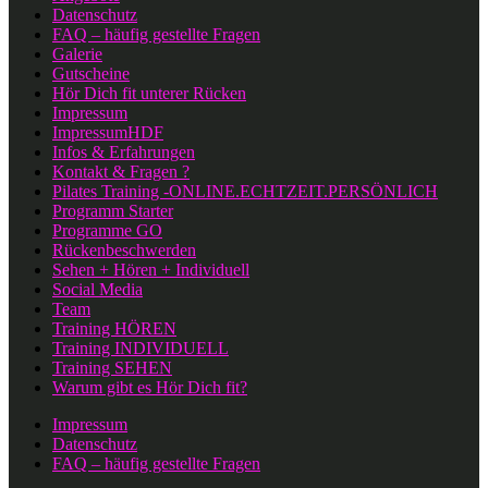
Datenschutz
FAQ – häufig gestellte Fragen
Galerie
Gutscheine
Hör Dich fit unterer Rücken
Impressum
ImpressumHDF
Infos & Erfahrungen
Kontakt & Fragen ?
Pilates Training -ONLINE.ECHTZEIT.PERSÖNLICH
Programm Starter
Programme GO
Rückenbeschwerden
Sehen + Hören + Individuell
Social Media
Team
Training HÖREN
Training INDIVIDUELL
Training SEHEN
Warum gibt es Hör Dich fit?
Impressum
Datenschutz
FAQ – häufig gestellte Fragen