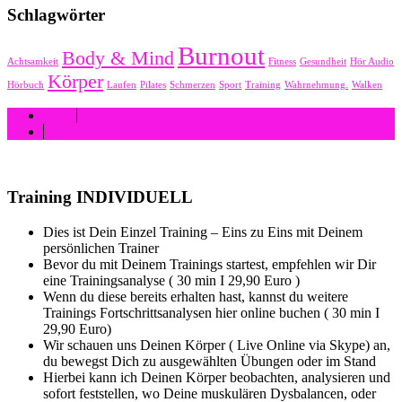
Schlagwörter
Burnout
Body & Mind
Achtsamkeit
Fitness
Gesundheit
Hör Audio
Körper
Hörbuch
Laufen
Pilates
Schmerzen
Sport
Training
Wahrnehmung.
Walken
Menü
Sidebar
Training INDIVIDUELL
Dies ist Dein Einzel Training – Eins zu Eins mit Deinem
persönlichen Trainer
Bevor du mit Deinem Trainings startest, empfehlen wir Dir
eine Trainingsanalyse ( 30 min I 29,90 Euro )
Wenn du diese bereits erhalten hast, kannst du weitere
Trainings Fortschrittsanalysen hier online buchen ( 30 min I
29,90 Euro)
Wir schauen uns Deinen Körper ( Live Online via Skype) an,
du bewegst Dich zu ausgewählten Übungen oder im Stand
Hierbei kann ich Deinen Körper beobachten, analysieren und
sofort feststellen, wo Deine muskulären Dysbalancen, oder