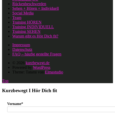
Rückenbeschwerden
Sehen + Hören + Individuell
Social Media
Team
Training HÖREN
Training INDIVIDUELL
Training SEHEN
Warum gibt es Hör Dich fit?
Impressum
Datenschutz
FAQ – häufig gestellte Fragen
© 2026
kurzbewegt.de
Powered by
WordPress
Theme: Tatami von
Elmastudio
Top
Kurzbewegt I Hör Dich fit
Vorname*