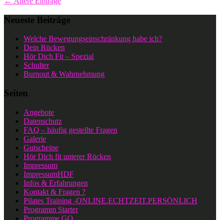
← Ältere Einträge
Neueste Beiträge
Welche Bewegungseinschränkung habe ich?
Dein Rücken
Hör Dich Fit – Spezial
Schulter
Burnout & Wahrnehmung
Seiten
Angebote
Datenschutz
FAQ – häufig gestellte Fragen
Galerie
Gutscheine
Hör Dich fit unterer Rücken
Impressum
ImpressumHDF
Infos & Erfahrungen
Kontakt & Fragen ?
Pilates Training -ONLINE.ECHTZEIT.PERSÖNLICH
Programm Starter
Programme GO