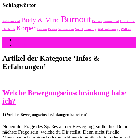
Schlagwörter
Burnout
Body & Mind
Achtsamkeit
Fitness
Gesundheit
Hör Audio
Körper
Hörbuch
Laufen
Pilates
Schmerzen
Sport
Training
Wahrnehmung.
Walken
Menü
Sidebar
Artikel der Kategorie
‘
Infos &
Erfahrungen
’
Welche Bewegungseinschränkung habe
ich?
1) Welche Bewegungseinschränkungen habe ich?
Neben der Frage des Spaßes an der Bewegung, sollte dies Deine
nächste Frage sein, welche du Dir stellst. Denn nicht für alle
Menschen ist ein Sport oder eine Bewegung gleich gut oder wirkt